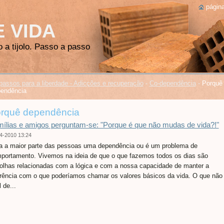
página
E VIDA
o a tijolo. Passo a passo
passos para a liberdade - Adicções e recuperação
-
Co-dependência
-
Porquê
endência
rquê dependência
ílias e amigos perguntam-se: "Porque é que não mudas de vida?!"
4-2010 13:24
a a maior parte das pessoas uma dependência ou é um problema de
portamento. Vivemos na ideia de que o que fazemos todos os dias são
olhas relacionadas com a lógica e com a nossa capacidade de manter a
rência com o que poderíamos chamar os valores básicos da vida. O que não
l de...