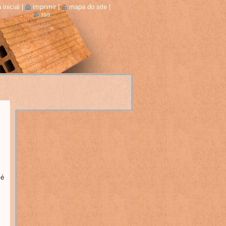
 inicial
|
imprimir
|
mapa do site
|
rss
 é