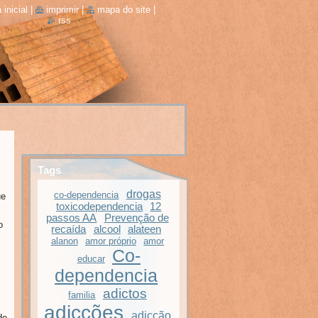
 inicial
|
imprimir
|
mapa do site
|
rss
Tags
drogas
co-dependencia
ue
toxicodependencia
12
passos AA
Prevenção de
o
recaída
alcool
alateen
alanon
amor próprio
amor
Co-
educar
dependencia
adictos
familia
adicções
adicção
de