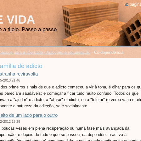
página
E VIDA
o a tijolo. Passo a passo
passos para a liberdade - Adicções e recuperação
-
Co-dependência
família do adicto
stranha reviravolta
5-2013 21:46
dos primeiros sinais de que o adicto começou a vir à tona, é olhar para os q
es pareciam saudáveis; e começar a ficar tudo muito confuso. Todos os que
vam a "ajudar" o adicto; a "aturar" o adicto, ou a "tolerar" (o verbo varia muit
soante a natureza da adicção, se é socialmente...
alto de um lado para o outro
2-2012 13:28
 poucas vezes em plena recuperação ou numa fase mais avançada da
uperação, e depois de tudo o que se passou, da dependência activa à
uperação (aparentemente) bem sucedida; o adicto pode sentir muita vontade 