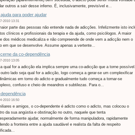
ar outros a saír desse inferno. É, inclusivamente, previsível e...
 ajuda para poder ajudar
7-2010 13:31
aior parte das pessoas não entende nada de adicções. Infelizmente isto incl
tos clínicos e profissionais da terapia e da ajuda, como psicólogos. A maior
te dos médicos medicaliza e não compreende de onde vem a adicção nem o
o em que se desenvolve. Assume apenas a vertente...
cerne da co-dependência
7-2010 13:05
a qual for a adicção ela implica sempre uma co-adicção que a torne possível
 outro lado seja qual for a adicção, logo começa a gerar-se um complexificar
dinâmicas em torno do adicto e gradualmente tudo começa a tornar-se
plexo, confuso e cheio de meandros e subtilezas. Para o...
-dependência
4-2010 16:50
iliares e amigos, o co-dependente é adicto como o adicto, mas colocou o
tro da sua angústia e obstinação no outro, naquele que tenta
esperadamente ajudar, normalmente de forma manipuladora, rapidamente
dendo a fronteira entre a ajuda saudável e realista da falta de respeito
ificada...