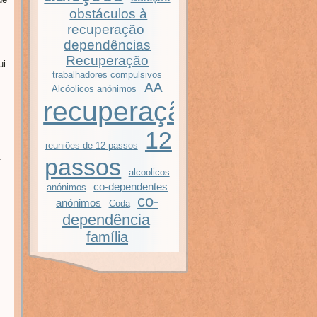
obstáculos à
recuperação
dependências
Recuperação
ui
trabalhadores compulsivos
AA
Alcóolicos anónimos
recuperação
12
reuniões de 12 passos
.
passos
alcoolicos
co-dependentes
anónimos
co-
anónimos
Coda
dependência
família