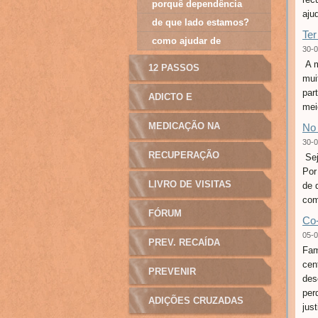
porquê dependência
ajud
de que lado estamos?
Ter
como ajudar de
30-0
verdade?
A m
12 PASSOS
mui
par
ADICTO E
mei
MANIPULAÇÃO
MEDICAÇÃO NA
No 
30-0
ADICÇÃO
RECUPERAÇÃO
Sej
Por
LIVRO DE VISITAS
de 
com
FÓRUM
Co
05-0
PREV. RECAÍDA
Fam
cen
PREVENIR
des
per
ADIÇÕES CRUZADAS
just