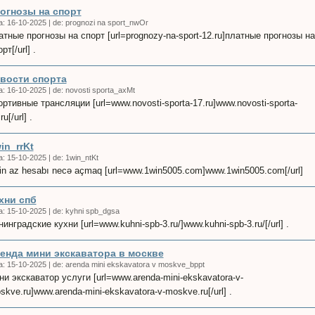
огнозы на спорт
a:
16-10-2025
|
de:
prognozi na sport_nwOr
pscl91.htm
атные прогнозы на спорт [url=prognozy-na-sport-12.ru]платные прогнозы на
рт[/url] .
вости спорта
ia/art02.htm
a:
16-10-2025
|
de:
novosti sporta_axMt
ортивные трансляции [url=www.novosti-sporta-17.ru]www.novosti-sporta-
ru[/url] .
in_rrKt
a:
15-10-2025
|
de:
1win_ntKt
o.pt/2114.html
in az hesabı necə açmaq [url=www.1win5005.com]www.1win5005.com[/url]
хни спб
gos/droga.htm
a:
15-10-2025
|
de:
kyhni spb_dgsa
нинградские кухни [url=www.kuhni-spb-3.ru/]www.kuhni-spb-3.ru/[/url] .
енда мини экскаватора в москве
a:
15-10-2025
|
de:
arenda mini ekskavatora v moskve_bppt
ни экскаватор услуги [url=www.arenda-mini-ekskavatora-v-
skve.ru]www.arenda-mini-ekskavatora-v-moskve.ru[/url] .