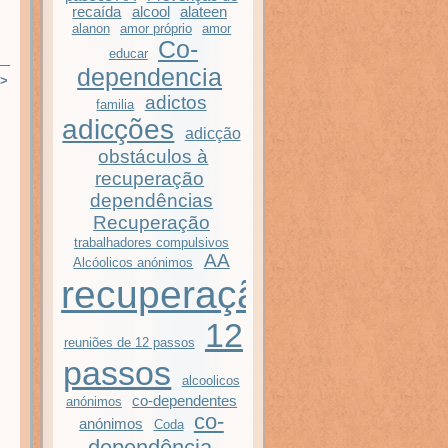
recaída
alcool
alateen
alanon
amor próprio
amor
Co-
educar
dependencia
>
adictos
familia
adicções
adicção
obstáculos à
recuperação
dependências
Recuperação
trabalhadores compulsivos
AA
Alcóolicos anónimos
recuperação
12
reuniões de 12 passos
passos
alcoolicos
co-dependentes
anónimos
co-
anónimos
Coda
dependência