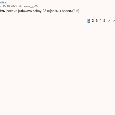
аймы
a:
15-10-2025
|
de:
zaimi_yyOi
ймы россии [url=www.zaimy-28.ru]займы россии[/url] .
EMA-
1
2
3
4
5
>
>
hp
os/Anais%202004/Daniel%20Almeida.pdf
pscl91.htm