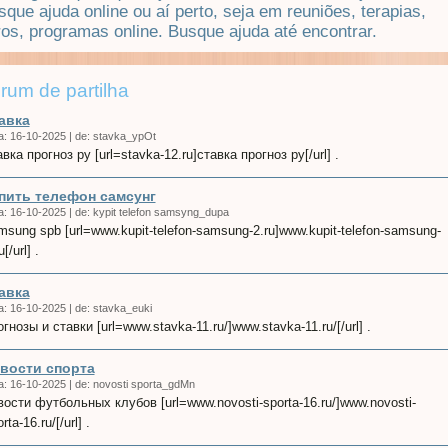
que ajuda online ou aí perto, seja em reuniões, terapias,
vros, programas online. Busque ajuda até encontrar.
rum de partilha
авка
a:
16-10-2025
|
de:
stavka_ypOt
авка прогноз ру [url=stavka-12.ru]ставка прогноз ру[/url] .
пить телефон самсунг
a:
16-10-2025
|
de:
kypit telefon samsyng_dupa
msung spb [url=www.kupit-telefon-samsung-2.ru]www.kupit-telefon-samsung-
u[/url] .
авка
a:
16-10-2025
|
de:
stavka_euki
огнозы и ставки [url=www.stavka-11.ru/]www.stavka-11.ru/[/url] .
вости спорта
a:
16-10-2025
|
de:
novosti sporta_gdMn
вости футбольных клубов [url=www.novosti-sporta-16.ru/]www.novosti-
rta-16.ru/[/url] .