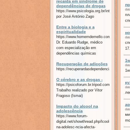
recaída em síndrome de
пр
dependências de drogas
dat
https://www.psicologia.org.br/internacional/
пл
por José António Zago
спо
Entre a biologia e a
espiritualidade
но
https://www.homemdemello.com.br/advocac
dat
Dr. Eduardo Rudge, médico
сп
com especialização em
17.
dependências químicas
1w
Recuperação de adicções
dat
https://recuperardasdependencias.blogs.sap
1w
O cérebro e as drogas -
ку
https://psicoforum.br.tripod.com/index/arti
dat
Trabalho realizado por Vitor
ле
Fragoso (Ismai)
ар
Impacto do alcool na
dat
adolescência
ми
https://www.forum-
mo
digital.net/showthread.php/lcool-
na-adolesc-ncia-afecta-