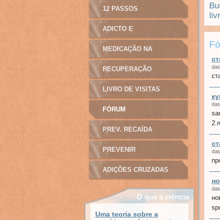
Bus
12 PASSOS
li
ADICTO E
Fó
MANIPULAÇÃO
MEDICAÇÃO NA
ст
dat
ADICÇÃO
RECUPERAÇÃO
ст
LIVRO DE VISITAS
ку
dat
FÓRUM
sa
2.r
PREV. RECAÍDA
ст
PREVENIR
dat
пр
ADIÇÕES CRUZADAS
но
dat
O que a ciência
но
explica
spo
Uma teoria sobre a