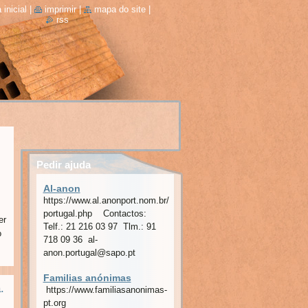
 inicial
|
imprimir
|
mapa do site
|
rss
Pedir ajuda
Al-anon
https://www.al.anonport.nom.br/grupos-
portugal.php Contactos:
er
Telf.: 21 216 03 97 Tlm.: 91
o
718 09 36 al-
anon.portugal@sapo.pt
Familias anónimas
.
https://www.familiasanonimas-
pt.org