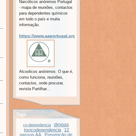
Narcóticos anónimos Portugal
- mapa de reuniões, contactos
para dependentes químicos
em todo o país e muita
informação.
https://www.aaportugal.org/
Alcoolicos anónimos. O que é,
como funciona, reuniões,
contactos, onde procurar,
revista Partilhar...
Tags
drogas
co-dependencia
toxicodependencia
12
passos AA
Prevenção de