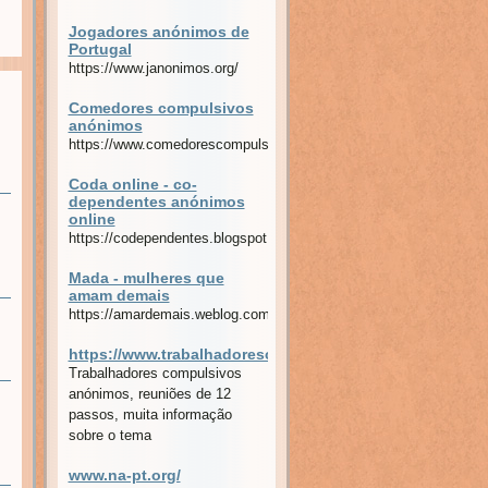
Jogadores anónimos de
Portugal
https://www.janonimos.org/
Comedores compulsivos
anónimos
https://www.comedorescompulsivos.com.br/
Coda online - co-
dependentes anónimos
online
https://codependentes.blogspot.com/
Mada - mulheres que
amam demais
https://amardemais.weblog.com.pt/
https://www.trabalhadorescompulsivosanonimos.com/
Trabalhadores compulsivos
anónimos, reuniões de 12
passos, muita informação
sobre o tema
www.na-pt.org/