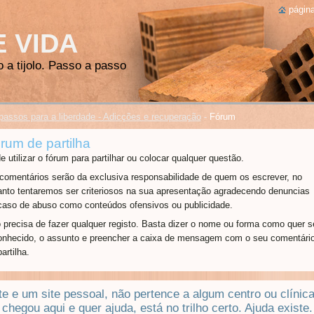
página
E VIDA
o a tijolo. Passo a passo
passos para a liberdade - Adicções e recuperação
-
Fórum
rum de partilha
e utilizar o fórum para partilhar ou colocar qualquer questão.
comentários serão da exclusiva responsabilidade de quem os escrever, no
anto tentaremos ser criteriosos na sua apresentação agradecendo denuncias
caso de abuso como conteúdos ofensivos ou publicidade.
 precisa de fazer qualquer registo. Basta dizer o nome ou forma como quer s
onhecido, o assunto e preencher a caixa de mensagem com o seu comentári
artilha.
te e um site pessoal, n
ão pertence a algum centro ou clínica
chegou aqui e quer ajuda, está no trilho certo. Ajuda existe.