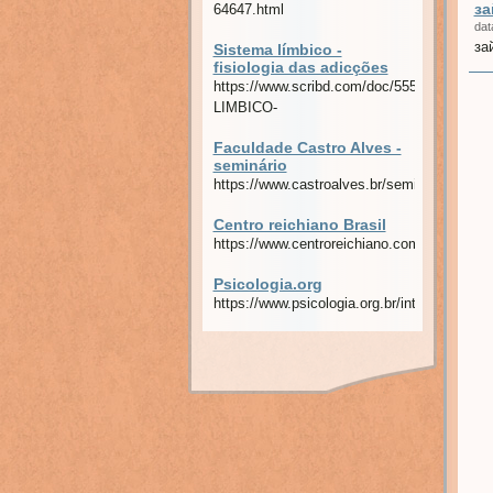
з
64647.html
dat
за
Sistema límbico -
fisiologia das adicções
https://www.scribd.com/doc/5552336/SIST
LIMBICO-
Faculdade Castro Alves -
seminário
https://www.castroalves.br/seminario2006.p
Centro reichiano Brasil
https://www.centroreichiano.com.br/artig
Psicologia.org
https://www.psicologia.org.br/internacional/