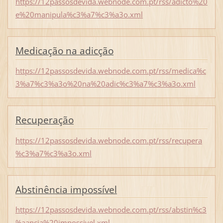
https://12passosdevida.webnode.com.pt/rss/adicto%20
e%20manipula%c3%a7%c3%a3o.xml
Medicação na adicção
https://12passosdevida.webnode.com.pt/rss/medica%c
3%a7%c3%a3o%20na%20adic%c3%a7%c3%a3o.xml
Recuperação
https://12passosdevida.webnode.com.pt/rss/recupera
%c3%a7%c3%a3o.xml
Abstinência impossível
https://12passosdevida.webnode.com.pt/rss/abstin%c3
%aancia%20impossivel.xml