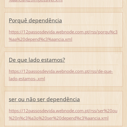
Porquê dependência
https://12passosdevida.webnode.com.pt/rss/porqu%c3
%aa%20depend%c3%aancia.xml
De que lado estamos?
https://12passosdevida.webnode.com.pt/rss/de-que-
lado-estamos-.xml
ser ou não ser dependência
https://12passosdevida.webnode.com.pt/rss/ser%20ou
%20n%c3%a3o%20ser%20depend%c3%aancia.xml