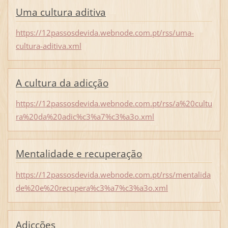
Uma cultura aditiva
https://12passosdevida.webnode.com.pt/rss/uma-
cultura-aditiva.xml
A cultura da adicção
https://12passosdevida.webnode.com.pt/rss/a%20cultu
ra%20da%20adic%c3%a7%c3%a3o.xml
Mentalidade e recuperação
https://12passosdevida.webnode.com.pt/rss/mentalida
de%20e%20recupera%c3%a7%c3%a3o.xml
Adicções