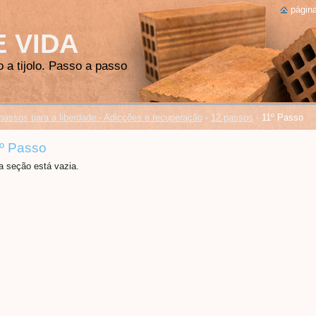
página
E VIDA
o a tijolo. Passo a passo
passos para a liberdade - Adicções e recuperação
-
12 passos
-
11º Passo
º Passo
a seção está vazia.