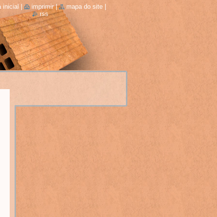
 inicial
|
imprimir
|
mapa do site
|
rss