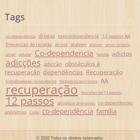
Tags
drogas
toxicodependencia
12 passos AA
co-dependencia
Prevenção de recaída
alcool
alateen
alanon
amor próprio
Co-dependencia
adictos
amor
educar
familia
adicções
obstáculos à
adicção
recuperação
dependências
Recuperação
AA
trabalhadores compulsivos
Alcóolicos anónimos
recuperação
reuniões de 12 passos
12 passos
co-dependentes
alcoolicos anónimos
co-dependência
família
anónimos
Coda
© 2010 Todos os direitos reservados.