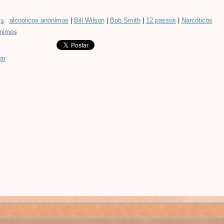
s
:
alcoolicos anónimos
|
Bill Wilson
|
Bob Smith
|
12 passos
|
Narcóticos
nimos
ar