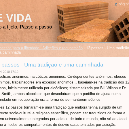
página
E VIDA
o a tijolo. Passo a passo
passos para a liberdade - Adicções e recuperação
-
12 passos - Uma tradição
a caminhada
 passos - Uma tradição e uma caminhada
4-2010 17:12
oolicos anónimos, narcóticos anónimos, Co-dependentes anónimos, obesos
nimos, trabalhadores em excesso anónimos... baseiam-se na tradição dos 1
sos, inicialmente utilizada por alcóolicos; sistematizada por Bill Wilson e Dr
 Smith, ambos alcoolicos que descobriram que a partilha de ajuda numa
andade em recuperação era a forma de se manterem sóbrios.
es 12 passos tornaram-se uma tradição que embora tenha surgido de um
texto socio-cultural e religioso específico, podem ser traduzidos de forma a
em universalmente integrados por adictos de todo o mundo, não só ao alcool
o a todos os comportamentos de desvio caracterizados por adicção.