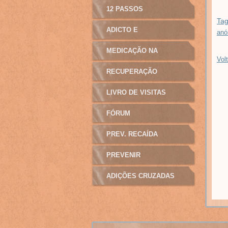
12 PASSOS
Tag
ADICTO E
anó
MANIPULAÇÃO
MEDICAÇÃO NA
Volt
ADICÇÃO
RECUPERAÇÃO
LIVRO DE VISITAS
FÓRUM
PREV. RECAÍDA
PREVENIR
ADIÇÕES CRUZADAS