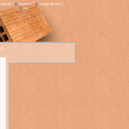
 inicial
|
imprimir
|
mapa do site
|
rss
 e
2