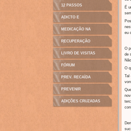
12 PASSOS
É u
sem
ADICTO E
Pos
nes
MANIPULAÇÃO
MEDICAÇÃO NA
eu 
ADICÇÃO
RECUPERAÇÃO
O p
LIVRO DE VISITAS
de 
Não
FÓRUM
O q
Tal
PREV. RECAÍDA
von
PREVENIR
Que
nov
ADIÇÕES CRUZADAS
ter
con
Den
suc