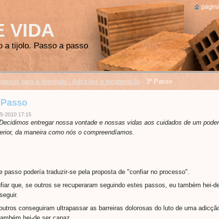
página
E VIDA
o a tijolo. Passo a passo
passos para a liberdade - Adicções e recuperação
-
3º Passo
 Passo
5-2010 17:15
 Decidimos entregar nossa vontade e nossas vidas aos cuidados de um poder
erior, da maneira como nós o compreendíamos.
e passo podería traduzir-se pela proposta de "confiar no processo".
fiar que, se outros se recuperaram seguindo estes passos, eu também hei-d
seguir.
outros conseguiram ultrapassar as barreiras dolorosas do luto de uma adicçã
também hei-de ser capaz.