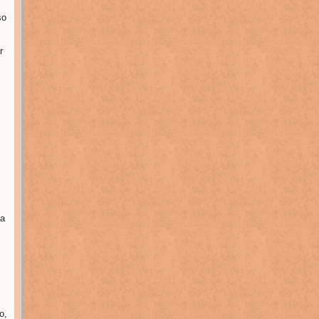
so
r
ma
o,