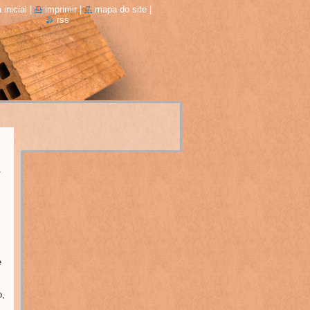
 inicial
|
imprimir
|
mapa do site
|
rss
e
o,