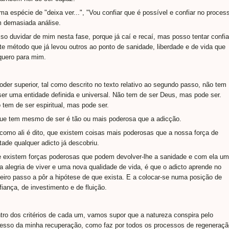
ma espécie de "deixa ver...", "Vou confiar que é possível e confiar no proces
 demasiada análise.
so duvidar de mim nesta fase, porque já caí e recaí, mas posso tentar confia
te método que já levou outros ao ponto de sanidade, liberdade e de vida que
quero para mim.
oder superior, tal como descrito no texto relativo ao segundo passo, não tem
ser uma entidade definida e universal. Não tem de ser Deus, mas pode ser.
 tem de ser espiritual, mas pode ser.
ue tem mesmo de ser é tão ou mais poderosa que a adicção.
 como ali é dito, que existem coisas mais poderosas que a nossa força de
tade qualquer adicto já descobriu.
 existem forças poderosas que podem devolver-lhe a sanidade e com ela u
a alegria de viver e uma nova qualidade de vida, é que o adicto aprende no
ceiro passo a pôr a hipótese de que exista. E a colocar-se numa posição de
fiança, de investimento e de fluição.
tro dos critérios de cada um, vamos supor que a natureza conspira pelo
esso da minha recuperação, como faz por todos os processos de regeneraçã