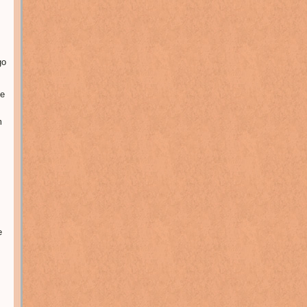
go
 e
m
e