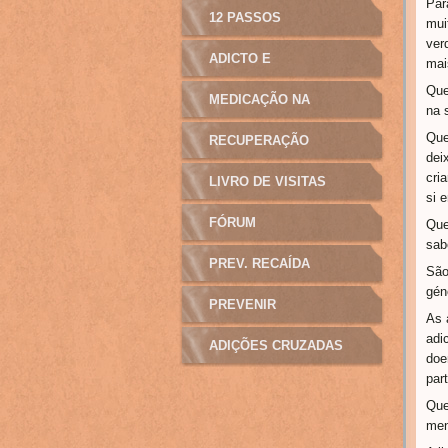
Par
12 PASSOS
mui
ver
ADICTO E
mai
Que
MANIPULAÇÃO
MEDICAÇÃO NA
na 
Que
ADICÇÃO
RECUPERAÇÃO
dei
cri
LIVRO DE VISITAS
si 
FÓRUM
Que
sab
PREV. RECAÍDA
São
gén
PREVENIR
As 
adi
ADIÇÕES CRUZADAS
doe
par
Que
men