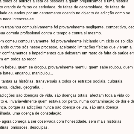
a todos os adictos a lista de pessoas a quem prejudicámos é uma história
to grande de faltas de seriedade, de faltas de generosidade, de faltas de
dade causados por um centramento doentio no objecto da adicção como se
s nada interessa-se.
m trabalhou compulsivamente foi provavelmente negligente, competitivo, ce
sua correria profissional contra o tempo e contra si mesmo.
m comeu compulsivamente, foi provavelmente iniciando um ciclo de solidão
xando outros sós nesse processo, aceitando limitações físicas que vieram a
ar confinamentos e impedimentos que deixaram um rasto de falta de saúde e
em em todos ao redor.
m bebeu, quem se drogou, provavelmente mentiu, quem sabe roubou, quem
e bateu, enganou, manipulou...
 tantas as histórias, transversais a todos os estratos sociais, culturais,
eros, idades, geografia...
adicções são doenças de vida, são doenças totais, afectam toda a vida do
cto e, invariavelmente quem estava por perto, numa contaminação de dor e d
nça, porque as adicções nunca são doença de um, são uma doença
tilhada, uma doença de constelação.
 agora começa a ser observada com honestidade, sem mais histórias,
tiras, omissões, desculpas.