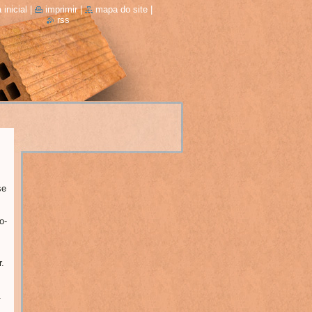
 inicial
|
imprimir
|
mapa do site
|
rss
se
o-
.
.