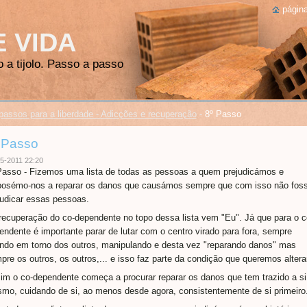
página
E VIDA
o a tijolo. Passo a passo
passos para a liberdade - Adicções e recuperação
-
8º Passo
 Passo
5-2011 22:20
Passo - Fizemos uma lista de todas as pessoas a quem prejudicámos e
posémo-nos a reparar os danos que causámos sempre que com isso não fos
judicar essas pessoas.
recuperação do co-dependente no topo dessa lista vem "Eu". Já que para o c
endente é importante parar de lutar com o centro virado para fora, sempre
ando em torno dos outros, manipulando e desta vez "reparando danos" mas
pre os outros, os outros,... e isso faz parte da condição que queremos alterar
im o co-dependente começa a procurar reparar os danos que tem trazido a si
mo, cuidando de si, ao menos desde agora, consistentemente de si primeiro