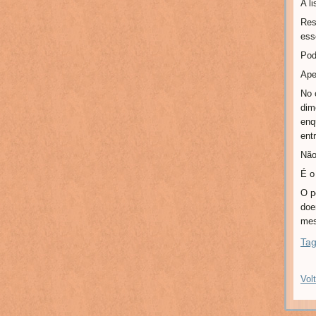
A l
Res
ess
Pod
Ape
No 
dim
enq
entr
Não
É o
O p
doe
mes
Tag
Volt