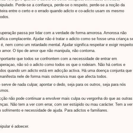
ipulado. Perde-se a confiança, perde-se o respeito, perde-se a noção da
nteira entre o certo e o errado quando adicto e co-adicto usam os mesmo
odos.
uperação passa por lidar com a verdade de forma amorosa. Amorosa não
nifica complacente. Ajudar não é tratar o adicto como se fosse uma criança s
 é, nem como um retardado mental. Ajudar significa respeitar e exigir respeito
 amor. O tipo de amor que não manipula, não contorna.
mportante que todos se confrontem com a necessidade de entrar em
uperaçao, não só o adicto como todos os que o rodeiam. Não há certos e
ados quando um adicto está em adicção activa. Há uma doença conjunta que
manifesta nele de forma mais ostensiva mas que afecta todos.
 serve de nada culpar, apontar o dedo, seja para os outros, seja para nós
smos.
cção não pode continuar a envolver mais culpa ou vergonha do que as outras
nças. Não tem a ver com errar, com ser estúpido ou mau carácter. Tem a ver
 sofrimento e necessidade de ajuda. Para adictos e familiares.
ipular é adoecer.