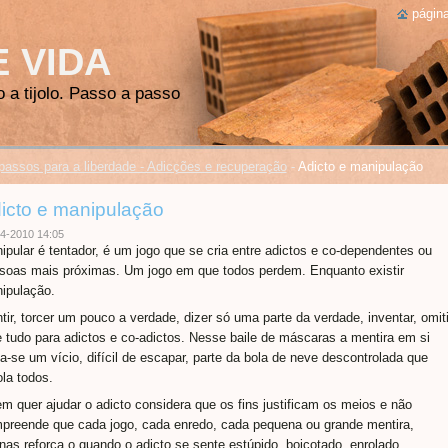
página
E VIDA
o a tijolo. Passo a passo
passos para a liberdade - Adicções e recuperação
-
Adicto e manipulação
icto e manipulação
4-2010 14:05
ipular é tentador, é um jogo que se cria entre adictos e co-dependentes ou
soas mais próximas. Um jogo em que todos perdem. Enquanto existir
ipulação.
tir, torcer um pouco a verdade, dizer só uma parte da verdade, inventar, omiti
e tudo para adictos e co-adictos. Nesse baile de máscaras a mentira em si
na-se um vício, difícil de escapar, parte da bola de neve descontrolada que
ola todos.
m quer ajudar o adicto considera que os fins justificam os meios e não
preende que cada jogo, cada enredo, cada pequena ou grande mentira,
nas reforça o quando o adicto se sente estúpido, boicotado, enrolado,