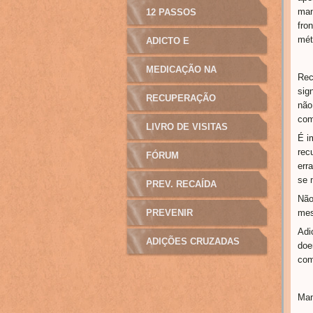
man
12 PASSOS
fro
mét
ADICTO E
MANIPULAÇÃO
MEDICAÇÃO NA
Rec
sig
ADICÇÃO
RECUPERAÇÃO
não
com
LIVRO DE VISITAS
É i
rec
FÓRUM
err
se 
PREV. RECAÍDA
Não
PREVENIR
me
Adi
ADIÇÕES CRUZADAS
doe
com
Man