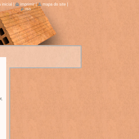
 inicial
|
imprimir
|
mapa do site
|
rss
r,