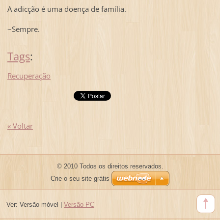
A adicção é uma doença de família.
~Sempre.
Tags
:
Recuperação
« Voltar
© 2010 Todos os direitos reservados.
Crie o seu site grátis
Ver:
Versão móvel
|
Versão PC