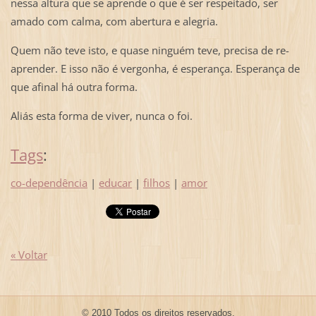
nessa altura que se aprende o que é ser respeitado, ser
amado com calma, com abertura e alegria.
Quem não teve isto, e quase ninguém teve, precisa de re-
aprender. E isso não é vergonha, é esperança. Esperança de
que afinal há outra forma.
Aliás esta forma de viver, nunca o foi.
Tags
:
co-dependência
|
educar
|
filhos
|
amor
« Voltar
© 2010 Todos os direitos reservados.