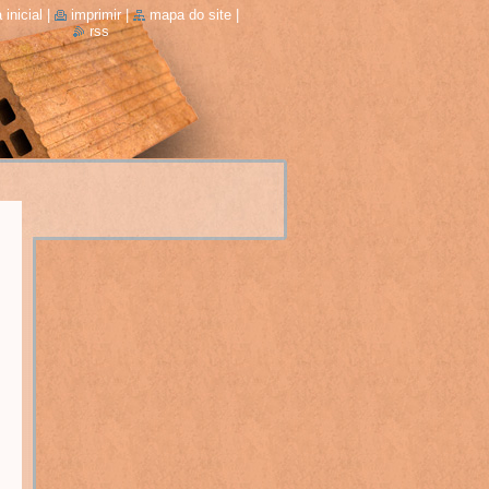
 inicial
|
imprimir
|
mapa do site
|
rss