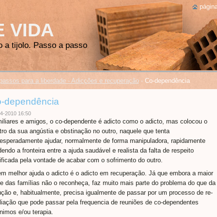
página
E VIDA
o a tijolo. Passo a passo
passos para a liberdade - Adicções e recuperação
-
Co-dependência
-dependência
4-2010 16:50
iliares e amigos, o co-dependente é adicto como o adicto, mas colocou o
tro da sua angústia e obstinação no outro, naquele que tenta
esperadamente ajudar, normalmente de forma manipuladora, rapidamente
dendo a fronteira entre a ajuda saudável e realista da falta de respeito
tificada pela vontade de acabar com o sofrimento do outro.
m melhor ajuda o adicto é o adicto em recuperação. Já que embora a maior
te das famílias não o reconheça, faz muito mais parte do problema do que da
ução e, habitualmente, precisa igualmente de passar por um processo de re-
liação que pode passar pela frequencia de reuniões de co-dependentes
nimos e/ou terapia.