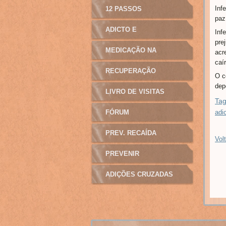
Inf
12 PASSOS
paz
ADICTO E
Inf
pre
MANIPULAÇÃO
MEDICAÇÃO NA
acr
caí
ADICÇÃO
RECUPERAÇÃO
O c
dep
LIVRO DE VISITAS
Tag
FÓRUM
adi
PREV. RECAÍDA
Volt
PREVENIR
ADIÇÕES CRUZADAS