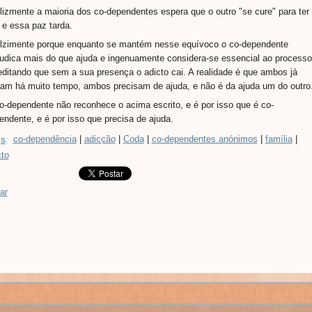
elizmente a maioria dos co-dependentes espera que o outro "se cure" para ter
 e essa paz tarda.
elzimente porque enquanto se mantém nesse equívoco o co-dependente
judica mais do que ajuda e ingenuamente considera-se essencial ao processo
editando que sem a sua presença o adicto cai. A realidade é que ambos já
ram há muito tempo, ambos precisam de ajuda, e não é da ajuda um do outro
o-dependente não reconhece o acima escrito, e é por isso que é co-
endente, e é por isso que precisa de ajuda.
s
:
co-dependência
|
adicção
|
Coda
|
co-dependentes anónimos
|
família
|
cto
ar