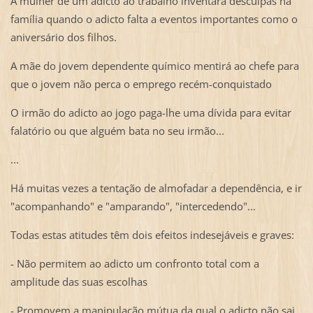
A mulher de um adicto ao trabalho inventará desculpas na
família quando o adicto falta a eventos importantes como o
aniversário dos filhos.
A mãe do jovem dependente químico mentirá ao chefe para
que o jovem não perca o emprego recém-conquistado
O irmão do adicto ao jogo paga-lhe uma dívida para evitar
falatório ou que alguém bata no seu irmão...
...
Há muitas vezes a tentação de almofadar a dependência, e ir
"acompanhando" e "amparando", "intercedendo"...
Todas estas atitudes têm dois efeitos indesejáveis e graves:
- Não permitem ao adicto um confronto total com a
amplitude das suas escolhas
- Promovem a manipulação mútua da qual o adicto não sai