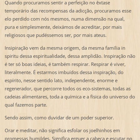
Quando procuramos sentir a perfeição no êxtase
temporário das recompensas da adicção, procuramos esse
elo perdido com nós mesmos, numa dimensão na qual,
pura e simplesmente, deixámos de acreditar, por mais
religiosos que pudéssemos ser, por mais ateus.
Insipiração vem da mesma origem, da mesma família in
spiritu dessa espiritualidade, dessa amplidão. Inspiração não
é ter só boas ideias, é também respirar. Respirar é viver,
literalmente. É estarmos imbuídos dessa inspiração, do
espírito, nesse sentido lato, independente, enorme e
regenerador, que percorre todos os eco-sistemas, todas as
cadeias alimentares, toda a química e a física do universo do
qual fazemos parte.
Sendo assim, como duvidar de um poder superior.
Orar e meditar, não significa esfolar os joelhinhos em
promessas humildes. Significa erguer a cabeça e escutar no