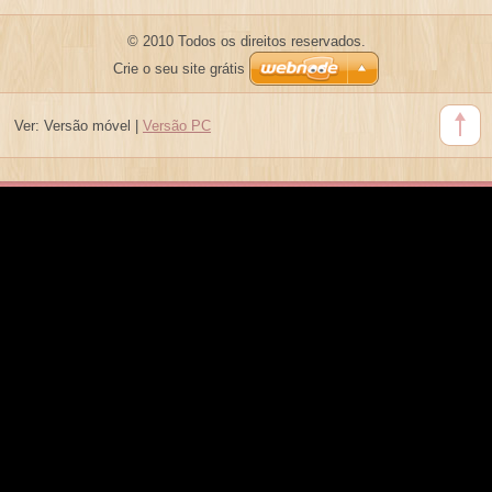
© 2010 Todos os direitos reservados.
Crie o seu site grátis
Ver:
Versão móvel
|
Versão PC