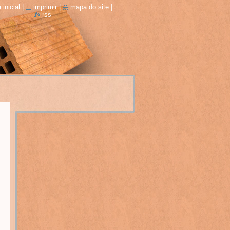
 inicial
|
imprimir
|
mapa do site
|
rss