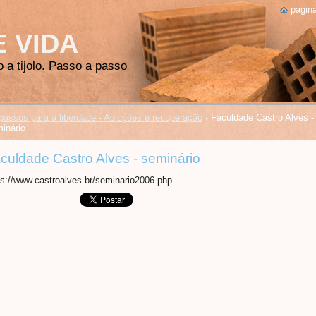
página
E VIDA
o a tijolo. Passo a passo
passos para a liberdade - Adicções e recuperação
-
Faculdade Castro Alves -
inário
culdade Castro Alves - seminário
ps://www.castroalves.br/seminario2006.php