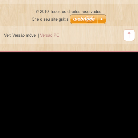
© 2010 Todos os direitos reservados.
Crie o seu site grátis
Ver:
Versão móvel
|
Versão PC