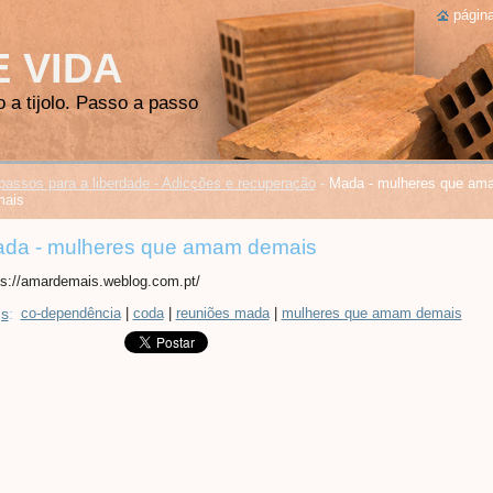
página
E VIDA
o a tijolo. Passo a passo
passos para a liberdade - Adicções e recuperação
-
Mada - mulheres que am
mais
da - mulheres que amam demais
ps://amardemais.weblog.com.pt/
s
:
co-dependência
|
coda
|
reuniões mada
|
mulheres que amam demais