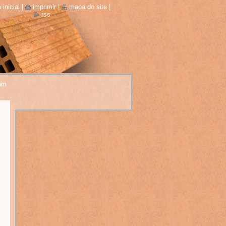
 inicial
|
imprimir
|
mapa do site
|
rss
am