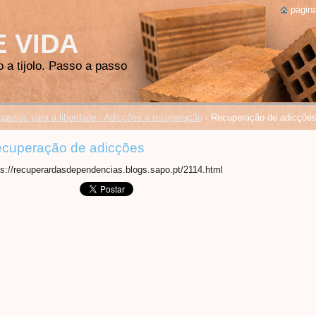
página
E VIDA
o a tijolo. Passo a passo
passos para a liberdade - Adicções e recuperação
-
Recuperação de adicçõe
cuperação de adicções
ps://recuperardasdependencias.blogs.sapo.pt/2114.html