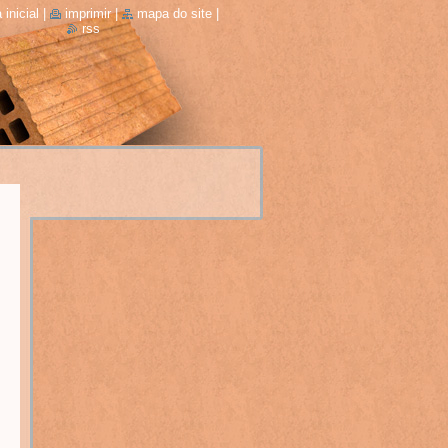
 inicial
|
imprimir
|
mapa do site
|
rss
s