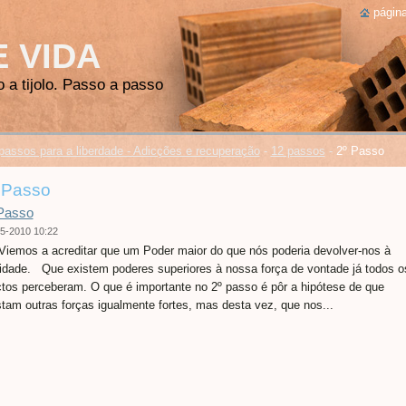
página
E VIDA
o a tijolo. Passo a passo
passos para a liberdade - Adicções e recuperação
-
12 passos
-
2º Passo
 Passo
Passo
5-2010 10:22
 Viemos a acreditar que um Poder maior do que nós poderia devolver-nos à
idade. Que existem poderes superiores à nossa força de vontade já todos o
ctos perceberam. O que é importante no 2º passo é pôr a hipótese de que
stam outras forças igualmente fortes, mas desta vez, que nos...