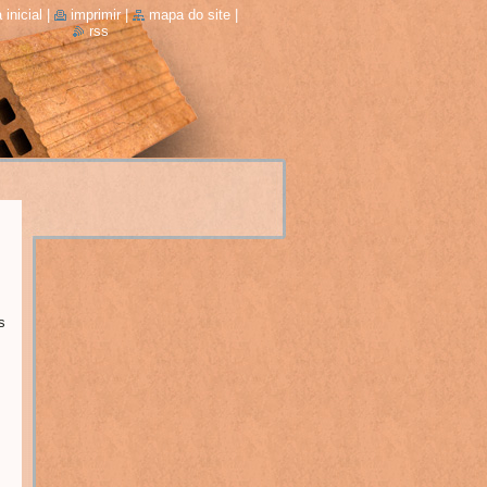
 inicial
|
imprimir
|
mapa do site
|
rss
s