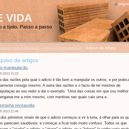
página
E VIDA
o a tijolo. Passo a passo
passos para a liberdade - Adicções e recuperação
-
Arquivo de artigos
quivo de artigos
o-manipulação
5-2013 21:22
 das razões pela qual o adicto é tão bom a manipular os outros, e por pratica
riamente consigo mesmo. A outra das razões e o facto de ter mestres de
ipulaçao ao seu redor a dar o exemplo. "Uma das coisas em que sou melhor
enganar-me a mim mesmo, com mentiras nas quais caio uma e...
stranha reviravolta
5-2013 21:46
dos primeiros sinais de que o adicto começou a vir à tona, é olhar para os q
es pareciam saudáveis; e começar a ficar tudo muito confuso. Todos os que
vam a "ajudar" o adicto; a "aturar" o adicto, ou a "tolerar" (o verbo varia muit