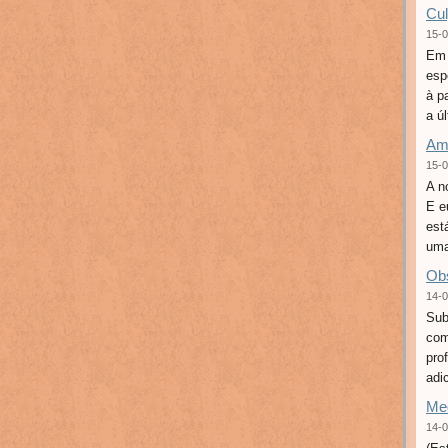
Cul
15-0
Em 
esp
à p
a ú
Amo
15-0
A n
E e
est
uma
Obs
14-0
Sub
com
pro
adi
Med
14-0