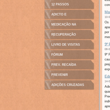
12 PASSOS
con
Man
ADICTO E
10-0
Os 
MANIPULAÇÃO
MEDICAÇÃO NA
apa
por
ADICÇÃO
RECUPERAÇÃO
mec
9º 
LIVRO DE VISITAS
08-0
9º 
FÓRUM
cau
pre
PREV. RECAÍDA
exp
PREVENIR
Edu
14-0
ADIÇÕES CRUZADAS
Adi
qua
Pre
ind
apre