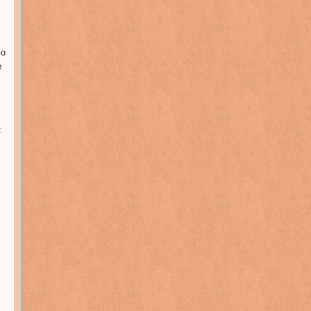
so
é
.