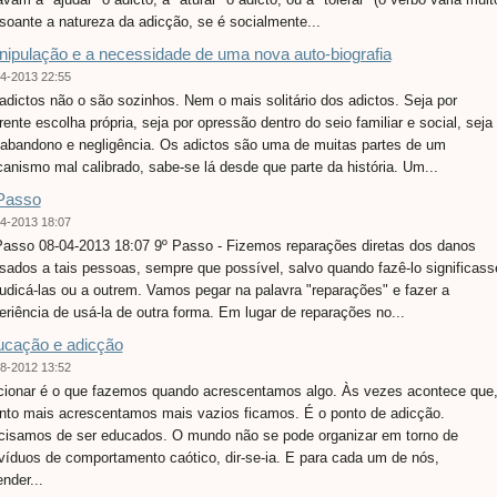
soante a natureza da adicção, se é socialmente...
ipulação e a necessidade de uma nova auto-biografia
4-2013 22:55
adictos não o são sozinhos. Nem o mais solitário dos adictos. Seja por
rente escolha própria, seja por opressão dentro do seio familiar e social, seja
 abandono e negligência. Os adictos são uma de muitas partes de um
anismo mal calibrado, sabe-se lá desde que parte da história. Um...
Passo
4-2013 18:07
Passo 08-04-2013 18:07 9º Passo - Fizemos reparações diretas dos danos
sados a tais pessoas, sempre que possível, salvo quando fazê-lo significass
judicá-las ou a outrem. Vamos pegar na palavra "reparações" e fazer a
eriência de usá-la de outra forma. Em lugar de reparações no...
cação e adicção
8-2012 13:52
cionar é o que fazemos quando acrescentamos algo. Às vezes acontece que
nto mais acrescentamos mais vazios ficamos. É o ponto de adicção.
cisamos de ser educados. O mundo não se pode organizar em torno de
ivíduos de comportamento caótico, dir-se-ia. E para cada um de nós,
nder...