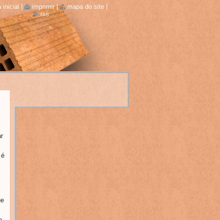
 inicial
|
imprimir
|
mapa do site
|
rss
r
 é
ue
o