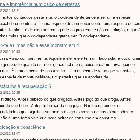
pa e impotência num caldo de certezas
2-2012 13:21
muitos conteúdos deste site, o co-dependente tende a ser uma espécie
ecial de dependente. É uma espécie de anti-dependente, uma espécie de ca
arte. Também é de alguma forma parte do problema e não da solução, o que 
ltima coisa que o co-dependente queria ser. O co-dependente...
-te a ti mas não a esse monstro em ti
2-2012 10:53
ossa visão compartimenta. Aquele é ele, e ele tem um lado solar e outro lunar
u gosto dele quando está bem, mas acho-o estúpido e dá-me raiva quando
á mal. É uma espécie de possessão. Uma espécie de vírus que se instala,
 espécie de montruosidade, um parasita que se apodera de...
táculos à recuperação 6
2-2012 22:25
stituição. Antes bêbedo do que drogado. Antes jogo do que droga. Antes
er do que beber. Antes trabalhar do que jogar. Não compreender em
fundidade o que significa ser adicto é algo expresso nestas expressões. A
cção é uma força viva que pode saltar de consumo em consumo...
icação e consciência
2-2012 22:07